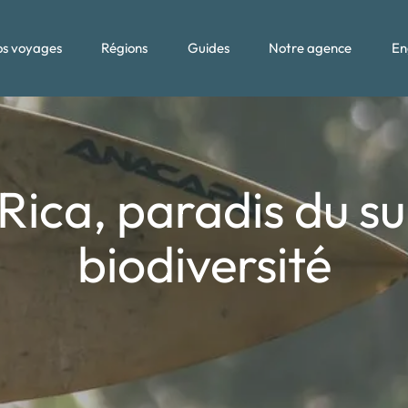
s voyages
Régions
Guides
Notre agence
En
Rica, paradis du sur
biodiversité