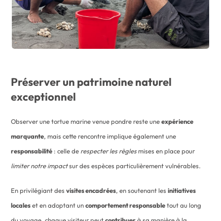
Préserver un patrimoine naturel
exceptionnel
Observer une tortue marine venue pondre reste une
expérience
marquante
, mais cette rencontre implique également une
responsabilité
: celle de
respecter
les règles
mises en place pour
limiter notre impact
sur des espèces particulièrement vulnérables.
En privilégiant des
visites encadrées
, en soutenant les
initiatives
locales
et en adoptant un
comportement responsable
tout au long
du voyage, chaque visiteur peut
contribuer
à sa manière à la