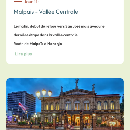
Jour 11 :
Malpais - Vallée Centrale
Le matin, début du retour vers San José mais avec une
dernière étape dans la vallée centrale.
Route de
Malpaïs
à
Naranjo
A
Paquera
, vous emprunterez un ferry pour traverser le
Lire plus
Golfe de Nicoya
jusqu’à Puntarenas et vous reprendrez
ensuite la route jusqu’à
Naranjo
.
Temps de route approximatif :
4 heures de route environ ; 1
heure 30 de ferry
Nuit en
chambre deluxe
dans un hôtel intimiste offrant une
vue magnifique sur la
Vallée Centrale.