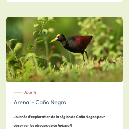
Arenal,
mais surtout endroit idéal pour observer les
nombreuses espèces d’oiseaux évoluant dans cette région !
Puis vous aurez votre après-midi laissé libre pour
potentiellement
partir à la rencontre d’oiseaux
dans d’autres
secteurs d’Arenal… Nuit dans un beau lodge de la région
d’
Arenal, offrant une vue sur le volcan
et disposant de sa
propre
réserve naturelle.
Jour 4 :
Arenal - Caño Negro
Journée d’exploration de la région de Caño Negro pour
observer les oiseaux de ce
hotspot
!