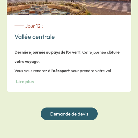
Jour 12 :
Vallée centrale
Dernière journée au pays de l’or vert !
Cette journée
clôture
votre voyage.
Vous vous rendrez à
l’aéroport
pour prendre votre vol
internationale retour, avec au préalable la
restitution de
Lire plus
votre véhicule de location
puis le transfert qui sera assuré
jusqu’à l’aéroport.
Bon vol !
Demande de devis