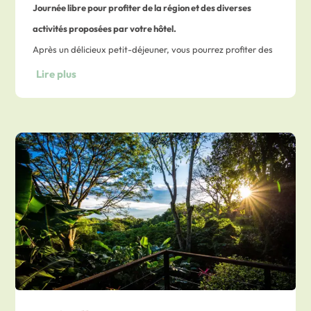
Journée libre pour profiter de la région et des diverses
activités proposées par votre hôtel.
Après un délicieux petit-déjeuner, vous pourrez profiter des
plages, vous détendre et réaliser l’activité que vous
Lire plus
souhaitez.
Nuit dans un hôtel intimiste offrant une
belle vue sur l’océan.