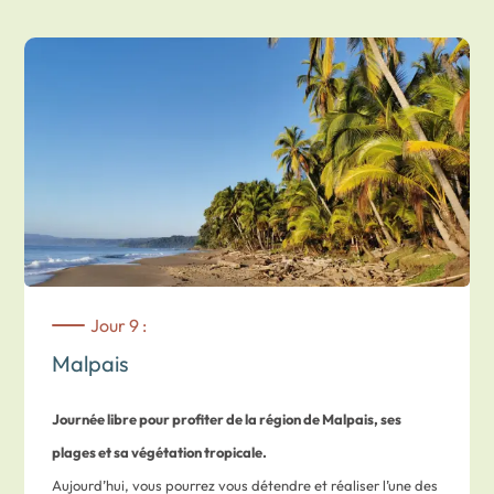
Nicoya.
Vous finirez ainsi votre séjour avec une
étape
balnéaire
afin de profiter des
sublimes plages du Pacifique.
Route de
Karen Mogensen
à
Malpaïs
Vous traverserez des paysages variés avant d’atteindre la
petite
station balnéaire de Malpaïs.
Temps de route approximatif : 2 heures.
Nuit dans un hôtel intimiste offrant une
belle vue sur l’océan.
Jour 9 :
Malpais
Journée libre pour profiter de la région de Malpais, ses
plages et sa végétation tropicale.
Aujourd’hui, vous pourrez vous détendre et réaliser l’une des