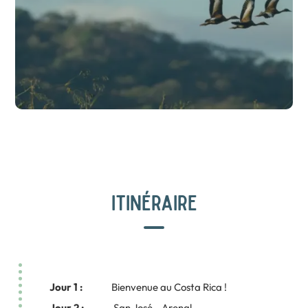
ITINÉRAIRE
Jour 1 :
Bienvenue au Costa Rica !
Jour 2 :
San José - Arenal