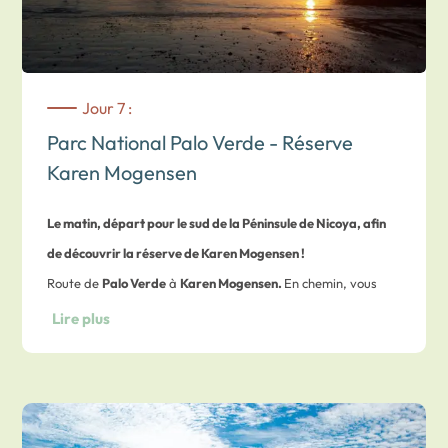
Jour 7 :
Parc National Palo Verde - Réserve
Karen Mogensen
Le matin, départ pour le sud de la Péninsule de Nicoya, afin
de découvrir la réserve de Karen Mogensen !
Route de
Palo Verde
à
Karen Mogensen.
En chemin, vous
atteindrez le
village de Jicaral
.
Temps de route approximatif
Lire plus
: 2 heures.
Arrivée au pied de la
réserve naturelle Karen Mogensen
où
vous laisserez votre véhicule de location avant de poursuivre
à pied pour rejoindre le
Cerro Escondido
(montagne cachée).