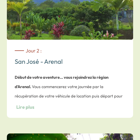
venir à votre rencontre
et proposant un
cadre agréable.
Jour 2 :
San José - Arenal
Début de votre aventure… vous rejoindrez la région
d’Arenal.
Vous commencerez votre journée par la
récupération de votre véhicule de location puis départ pour
rejoindre la région de
La Fortuna
et du
majestueux volcan
Lire plus
Arenal
(1 635 mètres).
Temps de route approximatif : 3 heures.
En fin de journée vous profiterez d’un moment de détente