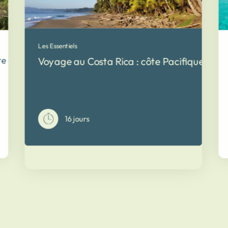
Les Essentiels
e de la Côte Pacifique et des volcans du Nord avec Terra.
Voyage au Costa Rica : côte Pacifique et Vo
16 jours