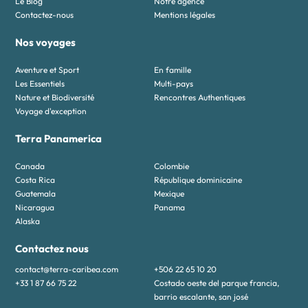
Le Blog
Notre agence
Contactez-nous
Mentions légales
Nos voyages
Aventure et Sport
En famille
Les Essentiels
Multi-pays
Nature et Biodiversité
Rencontres Authentiques
Voyage d'exception
Terra Panamerica
Canada
Colombie
Costa Rica
République dominicaine
Guatemala
Mexique
Nicaragua
Panama
Alaska
Contactez nous
contact@terra-caribea.com
+506 22 65 10 20
+33 1 87 66 75 22
Costado oeste del parque francia,
barrio escalante, san josé