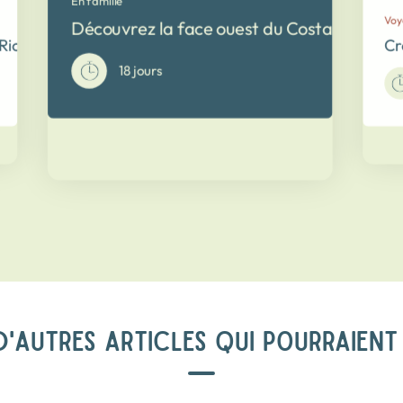
En famille
Voy
Découvrez la face ouest du Costa Rica et se
 Rica : voyage complet pour petit groupe !
Cr
18 jours
'AUTRES ARTICLES QUI POURRAIENT