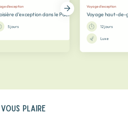
age d'exception
Voyage d'exception
s sites authentiques !
oisière d’exception dans le Pacifique sud du Costa Rica
Voyage haut-de-g
5 jours
12 jours
Luxe
 VOUS PLAIRE