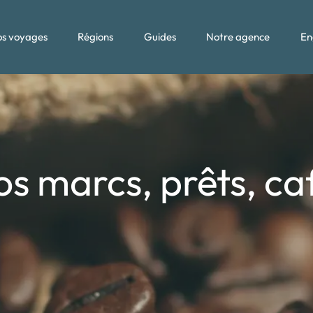
s voyages
Régions
Guides
Notre agence
En
os marcs, prêts, caf