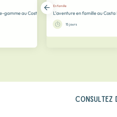
En famille
-gamme au Costa Rica autour du vin !
L’aventure en famille au Costa
15 jours
CONSULTEZ D