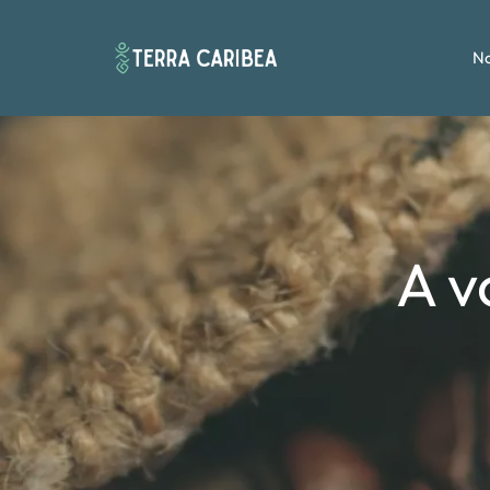
No
A v