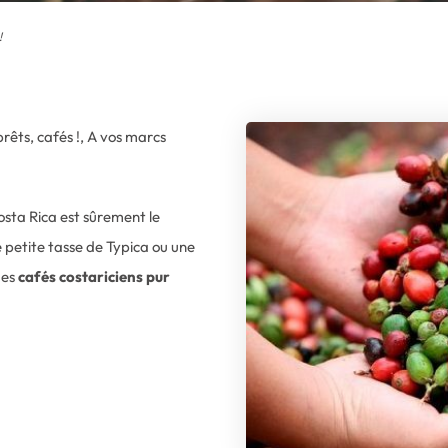
!
rêts, cafés !, A vos marcs
osta Rica est sûrement le
 petite tasse de Typica ou une
des
cafés costariciens pur