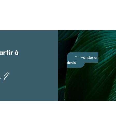
artir à
Demander un
devis!
a ?